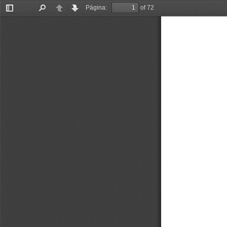
Página:
of 72
Alternar
Buscar
Anterior
Siguiente
barra
lateral