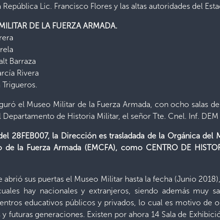
 República Lic. Francisco Flores y las altas autoridades del Est
 MILITAR DE LA FUERZA ARMADA.
rera
rela
alt Barraza
arcía Rivera
 Trigueros.
uró el Museo Militar de la Fuerza Armada, con ocho salas de 
 Departamento de Historia Militar, el señor Tte. Cnel. Inf. DEM
el 28FEB007, la Dirección es trasladada de la Orgánica del M
to de la Fuerza Armada (EMCFA), como CENTRO DE HISTOR
abrió sus puertas el Museo Militar hasta la fecha (Junio 2018)
s cuales hay nacionales y extranjeros, siendo además muy s
centros educativos públicos y privados, lo cual es motivo de o
 y futuras generaciones. Existen por ahora 14 Sala de Exhibición