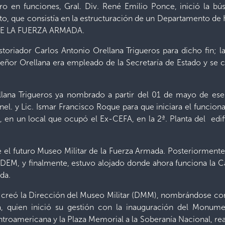
ro en funciones, Gral. Div. René Emilio Ponce, inició la b
o, que consistía en la estructuración de un Departamento de His
 DE LA FUERZA ARMADA.
storiador Carlos Antonio Orellana Trigueros para dicho fin; l
señor Orellana era empleado de la Secretaría de Estado y se c
rellana Trigueros ya nombrado a partir del 01 de mayo de e
nel. y Lic. Ismar Francisco Roque para que iniciara el funcio
a, en un local que ocupó el Ex-CEFA, en la 2ª. Planta del edif
 el futuro Museo Militar de la Fuerza Armada. Posteriormente
DEM, y finalmente, estuvo alojado donde ahora funciona la Cat
da.
se creó la Dirección del Museo Militar (DMM), nombrándose com
za, quien inició su gestión con la inauguración del Monu
troamericana y la Plaza Memorial a la Soberanía Nacional, rea