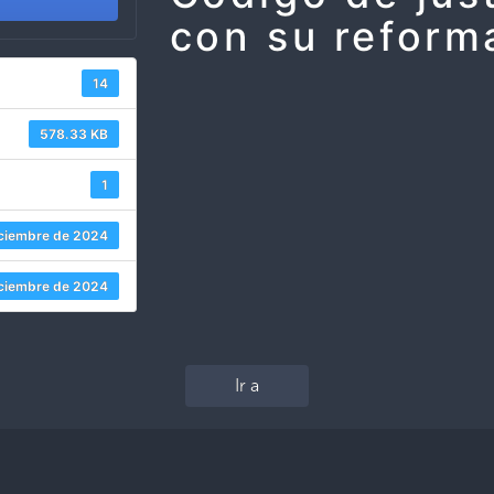
con su reform
14
578.33 KB
1
iciembre de 2024
iciembre de 2024
Ir a