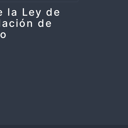
 la Ley de
lación de
go