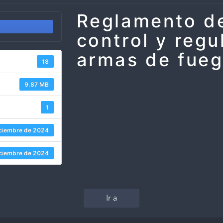
Reglamento de
control y regu
armas de fue
18
9.87 MB
1
iciembre de 2024
iciembre de 2024
Ir a